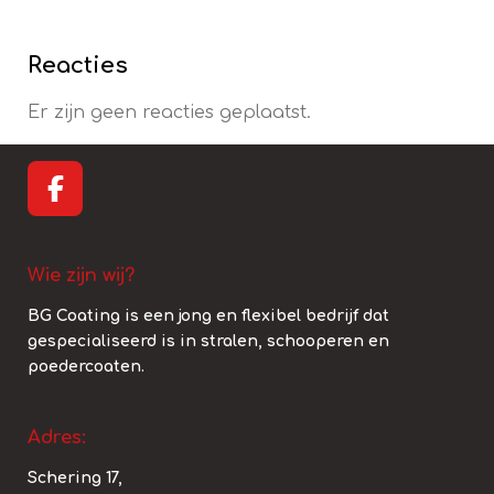
Reacties
Er zijn geen reacties geplaatst.
F
a
c
Wie zijn wij?
e
b
BG Coating is een jong en flexibel bedrijf dat
o
gespecialiseerd is in stralen, schooperen en
o
poedercoaten.
k
Adres:
Schering 17,