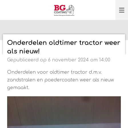
Ga
direct
naar
de
hoofdinhoud
Onderdelen oldtimer tractor weer
als nieuw!
Gepubliceerd op 6 november 2024 om 14:00
Onderdelen voor oldtimer tractor d.m.v.
zandstralen en poedercoaten weer als nieuw
gemaakt.